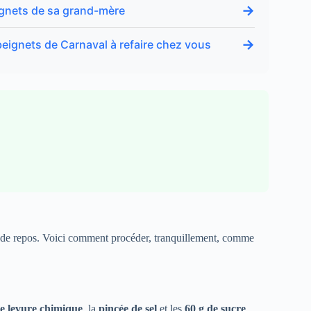
→
eignets de sa grand-mère
→
beignets de Carnaval à refaire chez vous
mps de repos. Voici comment procéder, tranquillement, comme
de levure chimique
, la
pincée de sel
et les
60 g de sucre
.