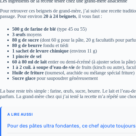
Les ingrédients de la recette testée chez une grand-mère alsacienne
Pour retrouver ces beignets de grand-mère, j’ai suivi une recette traditio
passage. Pour environ
20 à 24 beignets
, il vous faut :
500 g de farine de blé
(type 45 ou 55)
3 œufs
moyens
80 g de sucre
(dont 60 g pour la pâte, 20 g facultatifs pour parf
80 g de beurre
fondu et tiédi
1 sachet de levure chimique
(environ 11 g)
1 pincée de sel
60 à 80 ml de lait
entier ou demi-écrémé (à ajuster selon la pâte)
1 à 2 cuil. à soupe d’eau-de-vie
de fruits (kirsch ou autre), facul
Huile de friture
(tournesol, arachide ou mélange spécial friture)
Sucre glace
pour saupoudrer généreusement
La base reste très simple : farine, œufs, sucre, beurre. Le lait et l’eau-d
parfum. La grand-mère chez qui j’ai testé la recette m’a répété une chose
A LIRE AUSSI
Pour des pâtes ultra fondantes, ce chef ajoute toujours