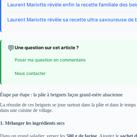
Laurent Mariotte révèle enfin la recette familiale des b
Laurent Mariotte révèle sa recette ultra savoureuse de 
💬
Une question sur cet article ?
Poser ma question en commentaire
Nous contacter
Étape par étape : la pâte à beignets façon grand-mère alsacienne
La réussite de ces beignets se joue surtout dans la pâte et dans le te
dans une cuisine de village.
1. Mélanger les ingrédients secs
Dans un grand saladier, versez les
500 g de farine
. Ajoutez le
sachet 